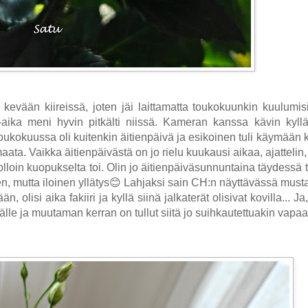
evään kiireissä, joten jäi laittamatta toukokuunkin kuulumisi
a-aika meni hyvin pitkälti niissä. Kameran kanssa kävin kyl
 Toukokuussa oli kuitenkin äitienpäivä ja esikoinen tuli käymään
ta. Vaikka äitienpäivästä on jo rielu kuukausi aikaa, ajattelin, e
lloin kuopukselta toi. Olin jo äitienpäiväsunnuntaina täydessä
inen, mutta iloinen yllätys😊 Lahjaksi sain CH:n näyttävässä mus
n, olisi aika fakiiri ja kyllä siinä jalkaterät olisivat kovilla... 
älle ja muutaman kerran on tullut siitä jo suihkautettuakin vapaa