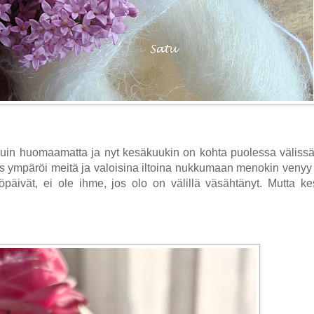
kuin huomaamatta ja nyt kesäkuukin on kohta puolessa välissä
eus ympäröi meitä ja valoisina iltoina nukkumaan menokin venyy
öpäivät, ei ole ihme, jos olo on välillä väsähtänyt. Mutta 