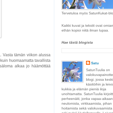
Tervetuloa myös SatunKukat-blo
Kaikki kuvat ja tekstit ovat omian
ethän kopioi niitä ilman lupaa.
Hae tästä blogista
. Vasta tämän viikon alussa
 kuin huomaamatta tavallista
Satu
kesäloma alkaa jo häämöttää
SatunTuulia on
valokuvapainotte
blogi, jossa kesk
käsitöihin ja leiv
kukkia ja elämän pieniä iloja
unohtamatta. SatunTuulia kirjoit
perheenäiti, jonka vapaa-aikaan
neulomista, virkkaamista, pihan
hoitamista sekä valokuvaamista 
arki pyörii Uudellamaalla. Leivon