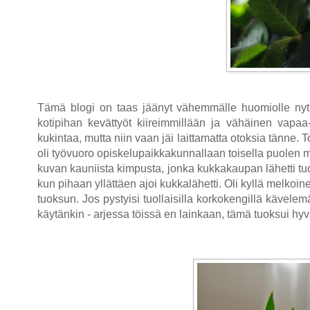
Tämä blogi on taas jäänyt vähemmälle huomiolle nyt k
kotipihan kevättyöt kiireimmillään ja vähäinen vapa
kukintaa, mutta niin vaan jäi laittamatta otoksia tänne.
oli työvuoro opiskelupaikkakunnallaan toisella puolen maa
kuvan kauniista kimpusta, jonka kukkakaupan lähetti tuo
kun pihaan yllättäen ajoi kukkalähetti. Oli kyllä melko
tuoksun. Jos pystyisi tuollaisilla korkokengillä kävelemää
käytänkin - arjessa töissä en lainkaan, tämä tuoksui hyv