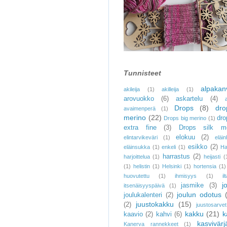
Tunnisteet
alpakanv
akileija
(1)
akilleija
(1)
arovuokko
(6)
askartelu
(4)
Drops
(8)
dr
avaimenperä
(1)
merino
(22)
dro
Drops big merino
(1)
extra fine
(3)
Drops silk mo
elokuu
(2)
elintarvikeväri
(1)
eläi
esikko
(2)
eläinsukka
(1)
enkeli
(1)
Ha
harrastus
(2)
harjoittelua
(1)
heijasti
(
(1)
helistin
(1)
Helsinki
(1)
hortensia
(1)
huovutettu
(1)
ihmisyys
(1)
il
j
jasmike
(3)
itsenäisyyspäivä
(1)
joulun odotus
joulukalenteri
(2)
juustokakku
(15)
(2)
juustosarvet
kakku
(21)
k
kaavio
(2)
kahvi
(6)
kasvivärj
Kanerva rannekkeet
(1)