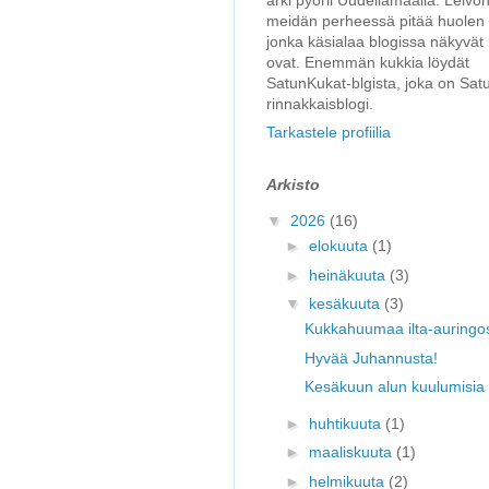
meidän perheessä pitää huolen t
jonka käsialaa blogissa näkyvät
ovat. Enemmän kukkia löydät
SatunKukat-blgista, joka on Sat
rinnakkaisblogi.
Tarkastele profiilia
Arkisto
▼
2026
(16)
►
elokuuta
(1)
►
heinäkuuta
(3)
▼
kesäkuuta
(3)
Kukkahuumaa ilta-auringo
Hyvää Juhannusta!
Kesäkuun alun kuulumisia
►
huhtikuuta
(1)
►
maaliskuuta
(1)
►
helmikuuta
(2)