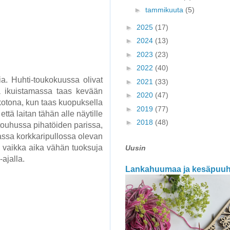
►
tammikuuta
(5)
►
2025
(17)
►
2024
(13)
►
2023
(23)
►
2022
(40)
a. Huhti-toukokuussa olivat
►
2021
(33)
lä ikuistamassa taas kevään
►
2020
(47)
 kotona, kun taas kuopuksella
►
2019
(77)
ttä laitan tähän alle näytille
►
2018
(48)
 touhussa pihatöiden parissa,
tassa korkkaripullossa olevan
Ja, vaikka aika vähän tuoksuja
Uusin
-ajalla.
Lankahuumaa ja kesäpuu