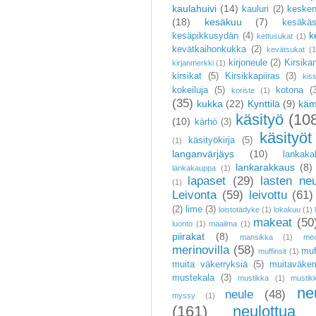
kaulahuivi
(14)
kauluri
(2)
keske
(18)
kesäkuu
(7)
kesäkäs
k
kesäpikkusydän
(4)
kettusukat
(1)
kevätkaihonkukka
(2)
kevätsukat
(1
kirjoneule
(2)
Kirsika
kirjanmerkki
(1)
kirsikat
(5)
Kirsikkapiiras
(3)
kis
kokeiluja
(5)
kotona
(
koriste
(1)
(35)
kukka
(22)
Kynttilä
(9)
käm
käsityö
(10
(10)
kärhö
(3)
käsityöt
käsityökirja
(5)
(1)
langanvärjäys
(10)
lankaka
lankarakkaus
(8)
lankakauppa
(1)
lapaset
(29)
lasten ne
(1)
Leivonta
(59)
leivottu
(61)
(2)
lime
(3)
loistotädyke
(1)
lokakuu
(1)
makeat
(50
luonto
(1)
maailma
(1)
piirakat
(8)
mansikka
(1)
me
merinovilla
(58)
muf
muffinsit
(1)
muita väkerryksiä
(5)
muitaväker
mustekala
(3)
mustikka
(1)
mustikk
ne
neule
(48)
myssy
(1)
(161)
neulottua